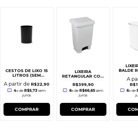
LIXE
BALDE 
CESTOS DE LIXO 15
LIXEIRA
-
LITROS (SEM
RETANGULAR COM
A pa
TAMPA)
PEDAL 100L
A partir de
R$22,90
R$399,90
R$1
BRANCA
4
x de
R$5,73
sem
6
x de
R$66,65
sem
6
x de
juros
juros
j
COMPRAR
COMPRAR
COM