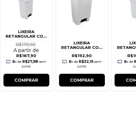
LIXEIRA
RETANGULAR COM
PEDAL 25L
LIXEIRA
LI
R$179,90
RETANGULAR COM
RETANG
A partir de
PEDAL 50L BRANCA
PEDAL 1
R$167,90
R$192,90
R$1
6
x de
R$27,98
sem
6
x de
R$32,15
sem
6
x de
juros
juros
j
COMPRAR
COMPRAR
COM