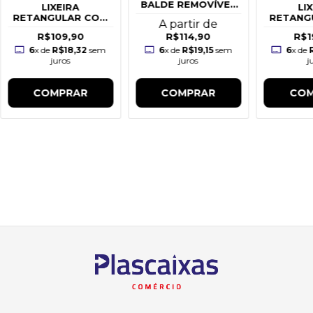
BALDE REMOVÍVEL
LIXEIRA
LI
- 16L
RETANGULAR COM
RETANG
A partir de
PEDAL 15L BRANCA
PEDAL 5
R$109,90
R$114,90
R$1
6
x de
R$18,32
sem
6
x de
R$19,15
sem
6
x de
juros
juros
j
COMPRAR
COMPRAR
COM