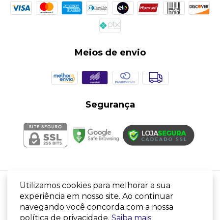
Meios de envio
Segurança
Utilizamos cookies para melhorar a sua
LIXEIRA RETANGULAR COM PEDAL 25L
- Plascaixas
experiência em nosso site. Ao continuar
Comercio
navegando você concorda com a nossa
©2026. Plascaixas Comercio - 33931246000136. Todos os direitos reservados.
política de privacidade.
Saiba mais