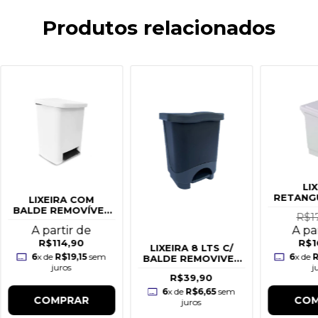
Produtos relacionados
LI
RETANG
LIXEIRA COM
PED
BALDE REMOVÍVEL
R$1
- 16L
A partir de
A pa
R$114,90
R$1
LIXEIRA 8 LTS C/
6
x de
R$19,15
sem
6
x de
R
BALDE REMOVIVEL
juros
j
CINZA
R$39,90
6
x de
R$6,65
sem
COMPRAR
COM
juros