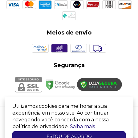
Meios de envio
Segurança
Utilizamos cookies para melhorar a sua
experiência em nosso site. Ao continuar
navegando você concorda com a nossa
LIXEIRA 24 LTS C/ BALDE REMOVIVEL CINZA
-
política de privacidade.
Saiba mais
Plascaixas Comercio
©2026. Plascaixas Comercio - 33931246000136. Todos os direitos reservados.
ESTOU DE ACORDO