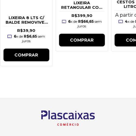
CESTOS 
LIXEIRA
LITR
RETANGULAR COM
TA
PEDAL 100L
A partir
R$399,90
BRANCA
LIXEIRA 8 LTS C/
6
x de
R$66,65
sem
4
x de
BALDE REMOVIVEL
juros
j
CINZA
R$39,90
6
x de
R$6,65
sem
COMPRAR
COM
juros
COMPRAR