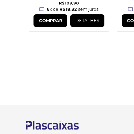
90
R$109,90
uros
6
x de
R$18,32
sem juros
LHES
COMPRAR
DETALHES
CO