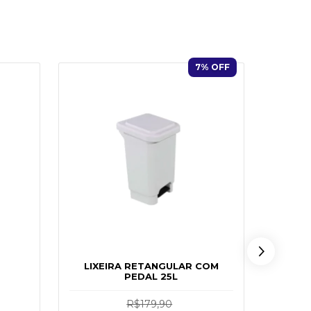
7
% OFF
LIXEIRA RETANGULAR COM
PEDAL 25L
LIX
P
R$179,90