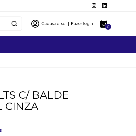
Cadastre-se
|
Fazer login
0
 LTS C/ BALDE
 CINZA
s