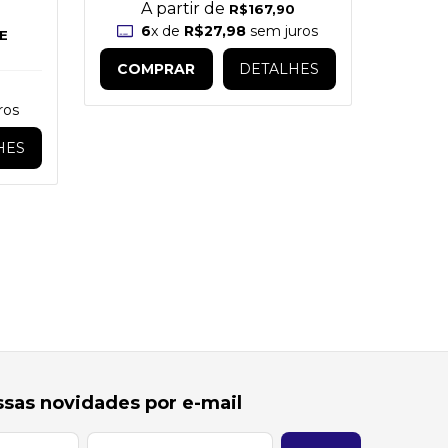
A partir de
R$167,90
6
x de
R$27,98
sem juros
6
DE
COMPRAR
DETALHES
COM
ros
HES
sas novidades por e-mail