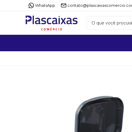
WhatsApp
contato@plascaixascomercio.co