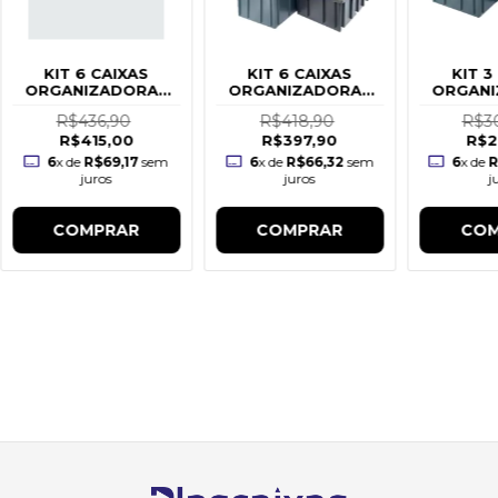
KIT 6 CAIXAS
KIT 6 CAIXAS
KIT 3
ORGANIZADORAS
ORGANIZADORAS
ORGANI
(61L / 36L / 7L / 15L)
(61L / 36L / 7L)
(61L
R$436,90
R$418,90
R$3
R$415,00
R$397,90
R$2
6
x de
R$69,17
sem
6
x de
R$66,32
sem
6
x de
R
juros
juros
j
COMPRAR
COMPRAR
COM