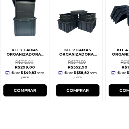
KIT 3 CAIXAS
KIT 7 CAIXAS
KIT 4
ORGANIZADORAS
ORGANIZADORAS
ORGANI
61L
(26L e 7L)
(26L
R$315,00
R$371,50
R$1
R$299,00
R$352,90
R$1
6
x de
R$49,83
sem
6
x de
R$58,82
sem
6
x de
R
juros
juros
j
COMPRAR
COMPRAR
COM