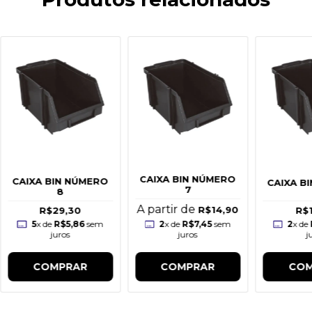
CAIXA BIN NÚMERO
CAIXA BIN NÚMERO
CAIXA B
7
8
A partir de
R$14,90
R$29,30
R$
5
x de
R$5,86
sem
2
x de
R$7,45
sem
2
x de
juros
juros
j
COMPRAR
COMPRAR
COM