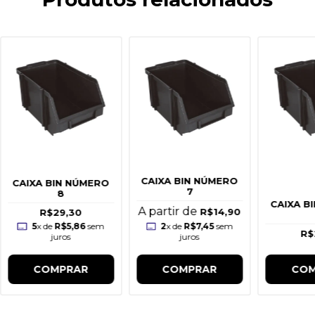
CAIXA BIN NÚMERO
CAIXA BIN NÚMERO
7
8
CAIXA B
A partir de
R$14,90
R$29,30
5
x de
R$5,86
sem
2
x de
R$7,45
sem
R$
juros
juros
COMPRAR
COMPRAR
COM