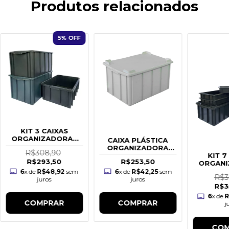
Produtos relacionados
5
% OFF
KIT 3 CAIXAS
ORGANIZADORAS
CAIXA PLÁSTICA
(61L e 36L)
ORGANIZADORA
R$308,90
COM TAMPA 130L
KIT 7
R$293,50
R$253,50
PRETA
ORGANI
(26L
6
x de
R$48,92
sem
6
x de
R$42,25
sem
R$3
juros
juros
R$3
6
x de
R
COMPRAR
COMPRAR
j
COM