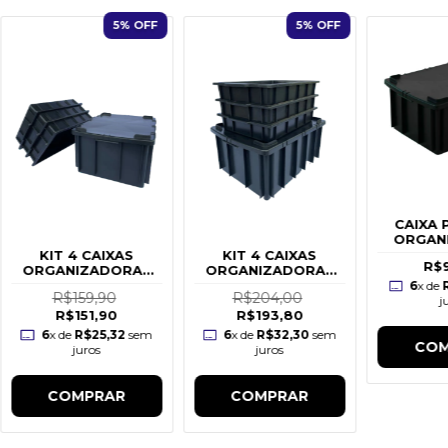
5
% OFF
5
% OFF
CAIXA 
ORGAN
COM T
KIT 4 CAIXAS
KIT 4 CAIXAS
R$
P
ORGANIZADORAS
ORGANIZADORAS
(26L e 7L)
(7L e 26L)
6
x de
R$159,90
R$204,00
j
R$151,90
R$193,80
6
x de
R$25,32
sem
6
x de
R$32,30
sem
COM
juros
juros
COMPRAR
COMPRAR