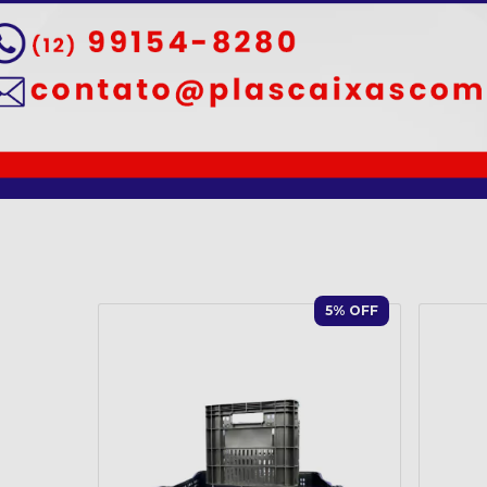
5
% OFF