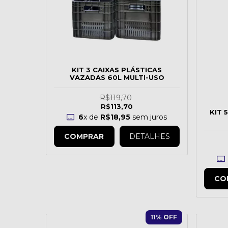
KIT 3 CAIXAS PLÁSTICAS
VAZADAS 60L MULTI-USO
R$119,70
R$113,70
KIT 
6
x de
R$18,95
sem juros
COMPRAR
DETALHES
CO
11
% OFF