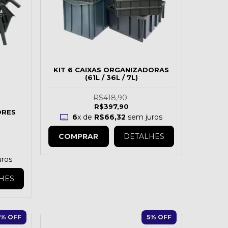
KIT 6 CAIXAS ORGANIZADORAS
(61L / 36L / 7L)
R$418,90
R$397,90
ORES
6
x de
R$66,32
sem juros
COMPRAR
DETALHES
ros
HES
% OFF
5
% OFF