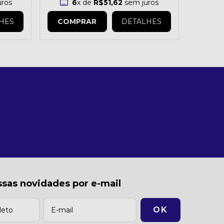
ros
6
x de
R$51,62
sem juros
HES
COMPRAR
DETALHES
sas novidades por e-mail