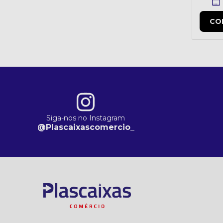
CO
Siga-nos no Instagram
@Plascaixascomercio_