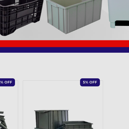
% OFF
5
% OFF