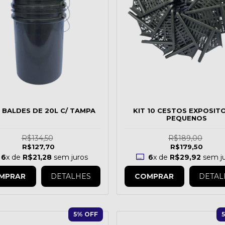
5 BALDES DE 20L C/ TAMPA
KIT 10 CESTOS EXPOSIT
PEQUENOS
R$134,50
R$189,00
R$127,70
R$179,50
6
x de
R$21,28
sem juros
6
x de
R$29,92
sem ju
MPRAR
DETALHES
COMPRAR
DETAL
5
% OFF
5