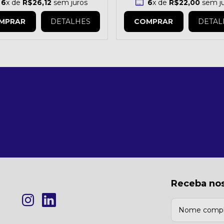
6
x de
R$26,12
sem juros
6
x de
R$22,00
sem ju
MPRAR
DETALHES
COMPRAR
DETAL
Receba nos